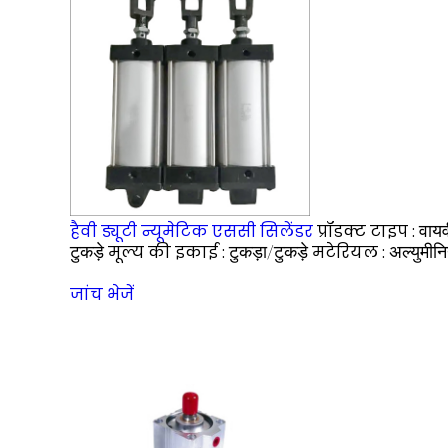
हैवी ड्यूटी न्यूमेटिक एससी सिलेंडर
प्रॉडक्ट टाइप :
वायव
टुकड़े
मूल्य की इकाई :
टुकड़ा/टुकड़े
मटेरियल :
अल्युमीन
जांच भेजें