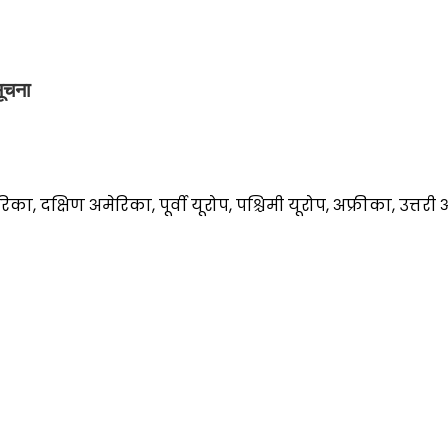
ूचना
िका, दक्षिण अमेरिका, पूर्वी यूरोप, पश्चिमी यूरोप, अफ्रीका, उत्तर