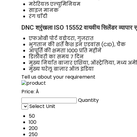
मटेरियल
एल्युमिनियम
साइज
मानक
रंग
चाँदी
DNC श्रृंखला ISO 15552 वायवीय सिलेंडर व्यापार स
एफओबी पोर्ट
वडोदरा, गुजरात
भुगतान की शर्तें
कैश इन एडवांस (CID), चैक
आपूर्ति की क्षमता
1000 प्रति महीने
डिलीवरी का समय
7 दिन
मुख्य निर्यात बाजार
एशिया, ऑस्ट्रेलिया, मध्य अमेर
मुख्य घरेलू बाज़ार
ऑल इंडिया
Tell us about your requirement
Price:
Â
Quantity
Select Unit
50
100
200
250