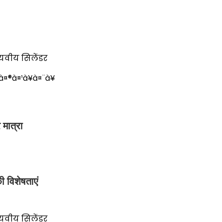
वीय सिलेंडर
à¤®à¤¹à¥à¤¨à¥
मात्रा
 विशेषताएं
वीय सिलेंडर