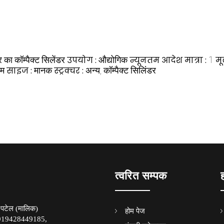
का कॉम्पैक्ट सिलेंडर
उपयोग :
औद्योगिक
न्यूनतम आदेश मात्रा :
1
मू
यम
साइज :
मानक
स्ट्रक्चर :
अन्य, कॉम्पैक्ट सिलिंडर
त्वरित सम्पक
 पटेल
(
मालिक
)
होम पेज
919428449185,