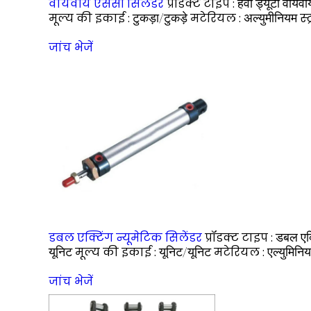
वायवीय एससी सिलेंडर
प्रॉडक्ट टाइप :
हेवी ड्यूटी वायव
मूल्य की इकाई :
टुकड़ा/टुकड़े
मटेरियल :
अल्युमीनियम
स्
जांच भेजें
डबल एक्टिंग न्यूमेटिक सिलेंडर
प्रॉडक्ट टाइप :
डबल एक्
यूनिट
मूल्य की इकाई :
यूनिट/यूनिट
मटेरियल :
एल्युमिनि
जांच भेजें