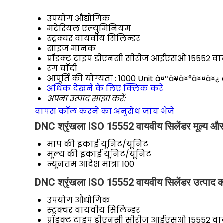
उपयोग
औद्योगिक
मटेरियल
एल्युमिनियम
स्ट्रक्चर
वायवीय सिलिन्डर
साइज
मानक
प्रॉडक्ट टाइप
डीएनसी सीरीज आईएसओ 15552 वाय
रंग
चाँदी
आपूर्ति की योग्यता :
1000 Unit à¤ªà¥à¤°à¤¤à¤¿ 
अधिक देखने के लिए क्लिक करें
अपना उत्पाद साझा करें:
वापस कॉल करने का अनुरोध
जांच भेजें
DNC श्रृंखला ISO 15552 वायवीय सिलेंडर मूल्य और 
माप की इकाई
यूनिट/यूनिट
मूल्य की इकाई
यूनिट/यूनिट
न्यूनतम आदेश मात्रा
100
DNC श्रृंखला ISO 15552 वायवीय सिलेंडर उत्पाद की
उपयोग
औद्योगिक
स्ट्रक्चर
वायवीय सिलिन्डर
प्रॉडक्ट टाइप
डीएनसी सीरीज आईएसओ 15552 वाय