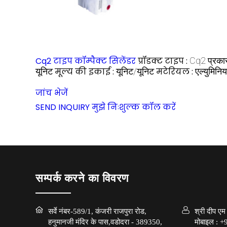
Cq2 टाइप कॉम्पैक्ट सिलेंडर
प्रॉडक्ट टाइप :
Cq2 प्रकार 
यूनिट
मूल्य की इकाई :
यूनिट/यूनिट
मटेरियल :
एल्युमिनि
जांच भेजें
SEND INQUIRY
मुझे निःशुल्क कॉल करें
सम्पर्क करने का विवरण
सर्वे नंबर-589/1, कंजरी राजपुरा रोड,
श्री दीप एम
हनुमानजी मंदिर के पास,वडोदरा - 389350,
मोबाइल :
+