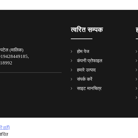
त्वरित सम्पक
 पटेल
(
मालिक
)
होम पेज
919428449185,
कंपनी प्रोफाइल
18992
हमारे उत्पाद
संपर्क करें
साइट मानचित्र
शर्तें)
रबंधित