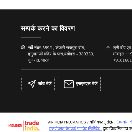
सम्पर्क करने का विवरण
सर्वे नंबर-589/1, कंजरी राजपुरा रोड,
श्री दीप एम
हनुमानजी मंदिर के पास,वडोदरा - 389350,
मोबाइल :
+
गुजरात, भारत
+9181601
जांच भेजें
एसएमएस भेजें
AIR INDIA PNEUMATICS सर्वाधिकार सुरक्षित.
(उपयोग की 
इन्फोकॉम नेटवर्क प्राइवेट लिमिटेड .
द्वारा विकसित एवं प्