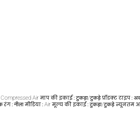
:
Compressed Air
माप की इकाई :
टुकड़ा/टुकड़े
प्रॉडक्ट टाइप :
अका
िक
रंग :
नीला
मीडिया :
Air
मूल्य की इकाई :
टुकड़ा/टुकड़े
न्यूनतम आद