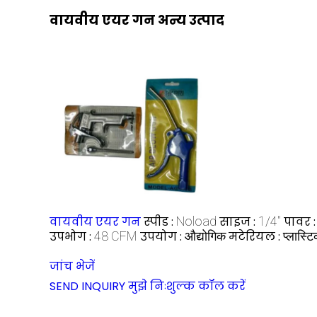
वायवीय एयर गन अन्य उत्पाद
वायवीय एयर गन
स्पीड :
Noload
साइज :
1/4"
पावर 
उपभोग :
48 CFM
उपयोग :
औद्योगिक
मटेरियल :
प्लास्ट
जांच भेजें
SEND INQUIRY
मुझे निःशुल्क कॉल करें