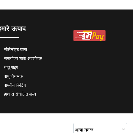
हमारे उत्पाद
सोलेनोइड वाल्व
समायोज्य शॉक अवशोषक
धातु पाइप
वायु नियामक
वायवीय फिटिंग
हाथ से संचालित वाल्व
वायवीय एयर गन
वायु स्रोत उपचार इकाइयाँ
पु फिटिंग
भाषा बदलें
वायवीय नली